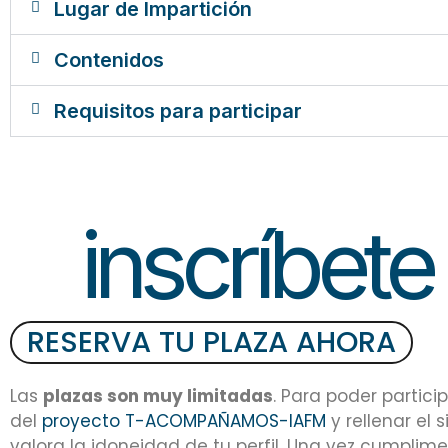
Lugar de Impartición
Contenidos
Requisitos para participar
inscríbete
RESERVA TU PLAZA AHORA
Las
plazas son muy limitadas
. Para poder partici
del
proyecto T-ACOMPAÑAMOS-IAFM
y rellenar el
valora la idoneidad de tu perfil. Una vez cumplim