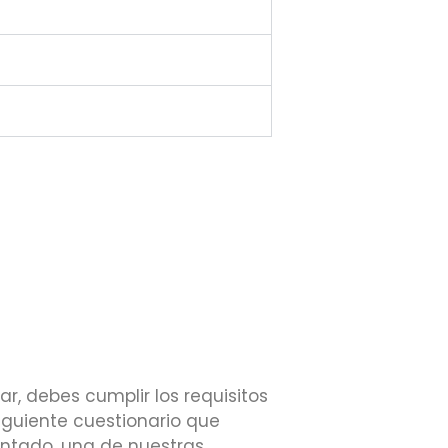
par, debes cumplir los requisitos
 siguiente cuestionario que
entado, una de nuestras