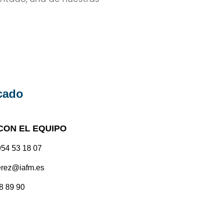
cado
CON EL EQUIPO
954 53 18 07
rez@iafm.es
8 89 90